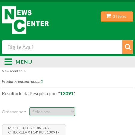
(
) Itens
MENU
Newscenter
Produtos encontrados:
1
Resultado da Pesquisa por:
13091
Ordenar por:
MOCHILA DE RODINHAS
CINDERELA X1 14" REF. 13091 -