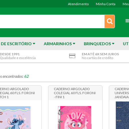
Atendimento
Minha Conta
Meu
 DE ESCRITÓRIO
ARMARINHOS
BRINQUEDOS
UT
DESDE 1991
EM ATÉ 6X SEM JUROS
Qualidade e excelência
No cartão de crédito
s encontrados:
62
ERNO ARGOLADO
CADERNO ARGOLADO
CADERN
EGIAL 60 FLS. FORONI
COLEGIAL 60 FLS. FORONI
UNIVERSI
ITCH 1
- FINI 1
JANDAIA 