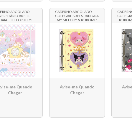
ERNO ARGOLADO
CADERNO ARGOLADO
CADERN
VERSITÁRIO 80 FLS.
COLEGIAL 80 FLS. JANDAIA
COLEGIAL
DAIA - HELLO KITTY E
- MY MELODY & KUROMI 1
- KUROM
GOS 1
vise-me Quando
Avise-me Quando
Avis
Chegar
Chegar