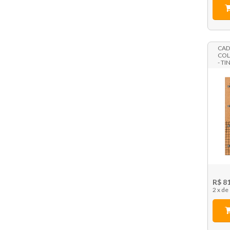
CAD
COL
- TI
R$ 8
2 x