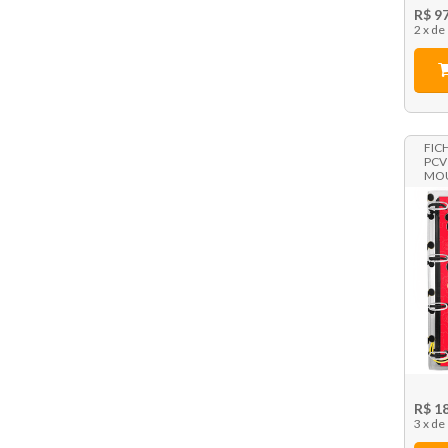
R$ 9
2 x
FIC
PCV
MOU
R$ 1
3 x