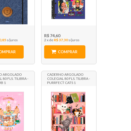
R$ 74,60
0,85
2 x
R$ 37,30
OMPRAR
COMPRAR
O ARGOLADO
CADERNO ARGOLADO
 80 FLS. TILIBRA -
COLEGIAL 80 FLS. TILIBRA -
B 1
PURRFECT CATS 1