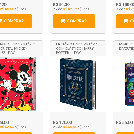
7,20
R$ 84,30
R$ 188,0
R$ 48,60
2 x
R$ 42,15
3 x
R$ 6
COMPRAR
COMPRAR
C
HÁRIO UNIVERSITÁRIO
FICHÁRIO UNIVERSITÁRIO
MINI FI
 CRISTAL MICKEY
COM ELÁSTICO HARRY
DIVERTI
SE - DAC
POTTER 1 - DAC
88,00
R$ 120,00
R$ 55,00
R$ 62,66
2 x
R$ 60,00