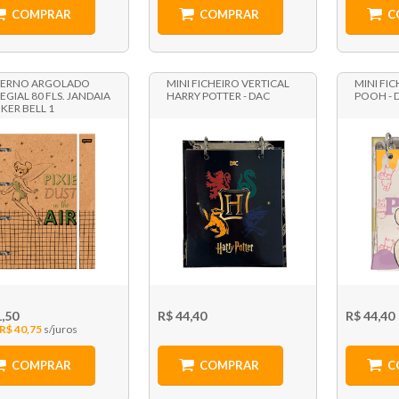
COMPRAR
COMPRAR
C
ERNO ARGOLADO
MINI FICHEIRO VERTICAL
MINI FI
EGIAL 80 FLS. JANDAIA
HARRY POTTER - DAC
POOH - 
NKER BELL 1
1,50
R$ 44,40
R$ 44,40
R$ 40,75
COMPRAR
COMPRAR
C