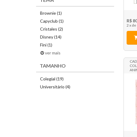
Brownie (1)
R$ 8
Capyclub (1)
2 x
Cristales (2)
Disney (14)
Fini (1)
ver mais
CAD
TAMANHO
COL
ANI
Colegial (19)
Universitário (4)