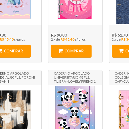
0,80
R$ 90,80
R$ 61,70
R$ 45,40
2 x
R$ 45,40
2 x
R$ 3
COMPRAR
COMPRAR
C
ERNO ARGOLADO
CADERNO ARGOLADO
CADERN
EGIAL 80 FLS. FORONI
UNIVERSITÁRIO 48 FLS.
COLEGIAL
RBAN 1
TILIBRA - LOVELY FRIEND 1
CAPYCLU