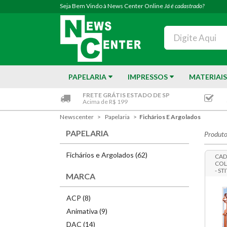
Seja Bem Vindo à News Center Online
Já é cadastrado?
PAPELARIA
IMPRESSOS
MATERIAIS
FRETE GRÁTIS ESTADO DE SP
Acima de R$ 199
Newscenter
Papelaria
Fichários E Argolados
PAPELARIA
Produto
Fichários e Argolados (62)
CAD
COL
- ST
MARCA
ACP (8)
Animativa (9)
DAC (14)