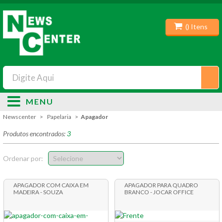
(
) Itens
MENU
Newscenter
Papelaria
Apagador
Produtos encontrados:
3
Ordenar por:
APAGADOR COM CAIXA EM
APAGADOR PARA QUADRO
MADEIRA - SOUZA
BRANCO - JOCAR OFFICE