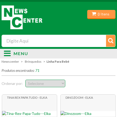
(
) Itens
MENU
Newscenter
Brinquedos
Linha Para Bebê
Produtos encontrados:
71
Ordenar por:
TINA REX PAPA TUDO - ELKA
DINOZOOM - ELKA