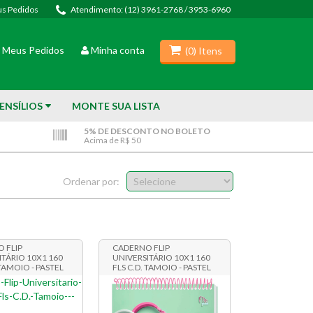
s Pedidos
Atendimento: (12) 3961-2768 / 3953-6960
(
0
) Itens
Meus Pedidos
Minha conta
(
0
) Itens
ENSÍLIOS
MONTE SUA LISTA
5% DE DESCONTO NO BOLETO
Acima de R$ 50
Ordenar por:
 FLIP
CADERNO FLIP
ITÁRIO 10X1 160
UNIVERSITÁRIO 10X1 160
 TAMOIO - PASTEL
FLS C.D. TAMOIO - PASTEL
9