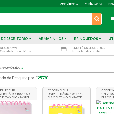
Atendimento
Minha Conta
Meu
 DE ESCRITÓRIO
ARMARINHOS
BRINQUEDOS
UT
DESDE 1991
EM ATÉ 6X SEM JUROS
Qualidade e excelência
No cartão de crédito
s encontrados:
5
ado da Pesquisa por:
2578
ERNO FLIP
CADERNO FLIP
CADERNO
VERSITÁRIO 10X1 160
UNIVERSITÁRIO 10X1 160
UNIVERS
C.D. TAMOIO - PASTEL
FLS C.D. TAMOIO - PASTEL
FLS C.D.
4
11