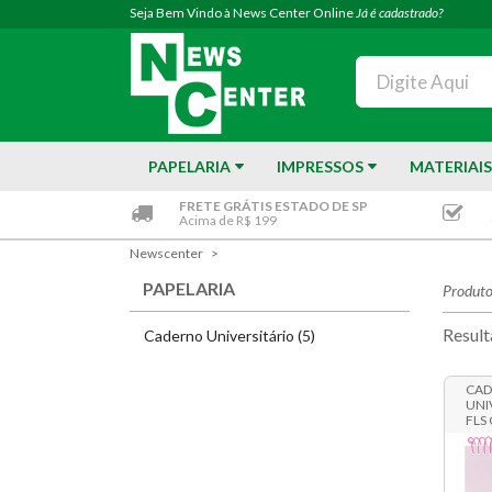
Seja Bem Vindo à News Center Online
Já é cadastrado?
PAPELARIA
IMPRESSOS
MATERIAIS
FRETE GRÁTIS ESTADO DE SP
Acima de R$ 199
Newscenter
PAPELARIA
Produto
Result
Caderno Universitário (5)
CAD
UNI
FLS 
10