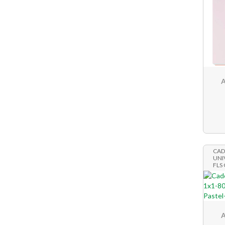
A
CAD
UNI
FLS 
6
A