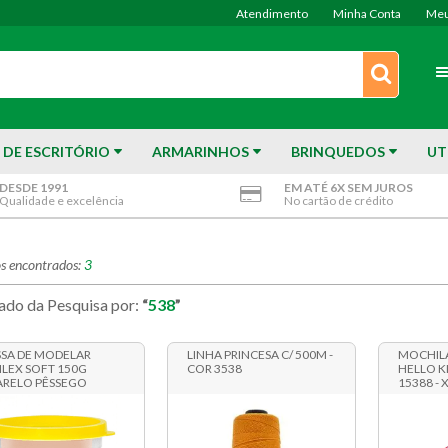
Atendimento
Minha Conta
Meu
 DE ESCRITÓRIO
ARMARINHOS
BRINQUEDOS
UT
DESDE 1991
EM ATÉ 6X SEM JUROS
Qualidade e excelência
No cartão de crédito
s encontrados:
3
ado da Pesquisa por:
538
SA DE MODELAR
LINHA PRINCESA C/ 500M -
MOCHILA
ILEX SOFT 150G
COR 3538
HELLO KI
RELO PÊSSEGO
15388 - 