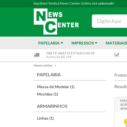
Seja Bem Vindo à News Center Online
Já é cadastrado?
PAPELARIA
IMPRESSOS
MATERIAIS
FRETE GRÁTIS ESTADO DE SP
Acima de R$ 199
Newscenter
PAPELARIA
Produto
Result
Massa de Modelar (1)
Mochilas (1)
MAS
ACR
ARMARINHOS
AMA
Linhas (1)