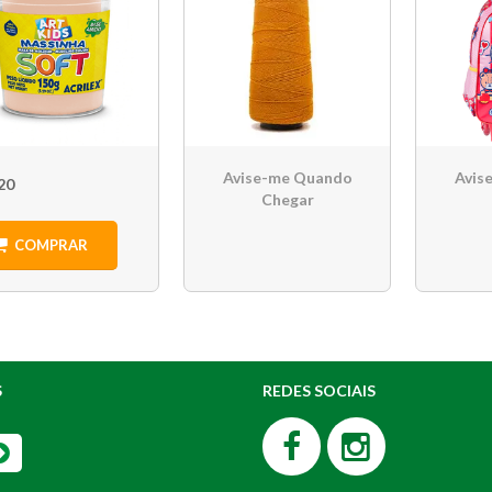
Avise-me Quando
Avis
20
Chegar
COMPRAR
S
REDES SOCIAIS