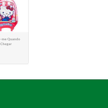
e-me Quando
Chegar