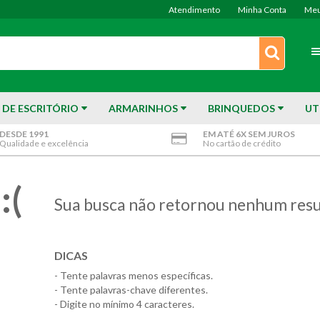
Atendimento
Minha Conta
Meu
 DE ESCRITÓRIO
ARMARINHOS
BRINQUEDOS
UT
DESDE 1991
EM ATÉ 6X SEM JUROS
Qualidade e excelência
No cartão de crédito
:(
Sua busca não retornou nenhum resu
DICAS
- Tente palavras menos específicas.
- Tente palavras-chave diferentes.
- Digite no mínimo 4 caracteres.