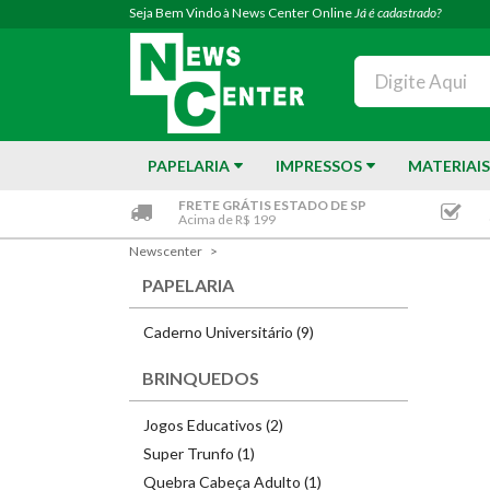
Seja Bem Vindo à News Center Online
Já é cadastrado?
PAPELARIA
IMPRESSOS
MATERIAIS
FRETE GRÁTIS ESTADO DE SP
Acima de R$ 199
Newscenter
PAPELARIA
Caderno Universitário (9)
BRINQUEDOS
Jogos Educativos (2)
Super Trunfo (1)
Quebra Cabeça Adulto (1)