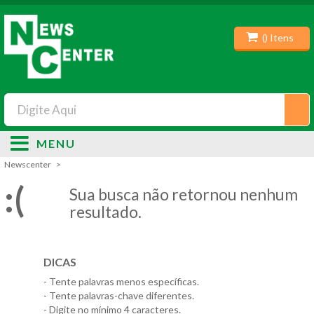
(
) Itens
MENU
Newscenter
:(
Sua busca não retornou nenhum
resultado.
DICAS
- Tente palavras menos específicas.
- Tente palavras-chave diferentes.
- Digite no mínimo 4 caracteres.