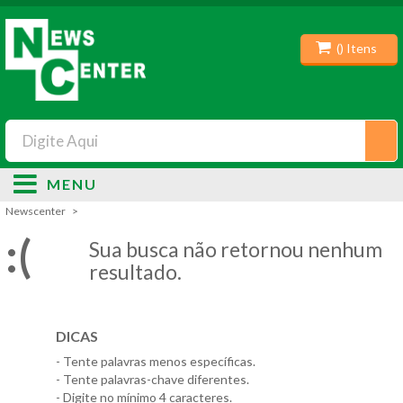
(
) Itens
MENU
Newscenter
:(
Sua busca não retornou nenhum
resultado.
DICAS
- Tente palavras menos específicas.
- Tente palavras-chave diferentes.
- Digite no mínimo 4 caracteres.