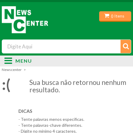
(
) Itens
MENU
Newscenter
:(
Sua busca não retornou nenhum
resultado.
DICAS
- Tente palavras menos específicas.
- Tente palavras-chave diferentes.
- Digite no mínimo 4 caracteres.