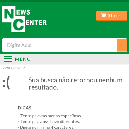
(
) Itens
MENU
Newscenter
:(
Sua busca não retornou nenhum
resultado.
DICAS
- Tente palavras menos específicas.
- Tente palavras-chave diferentes.
- Digite no mínimo 4 caracteres.