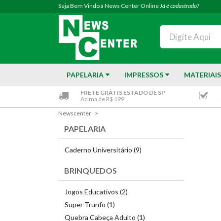
Seja Bem Vindo à News Center Online
Já é cadastrado?
PAPELARIA
IMPRESSOS
MATERIAIS
FRETE GRÁTIS ESTADO DE SP
Acima de R$ 199
Newscenter
PAPELARIA
Caderno Universitário (9)
BRINQUEDOS
Jogos Educativos (2)
Super Trunfo (1)
Quebra Cabeça Adulto (1)