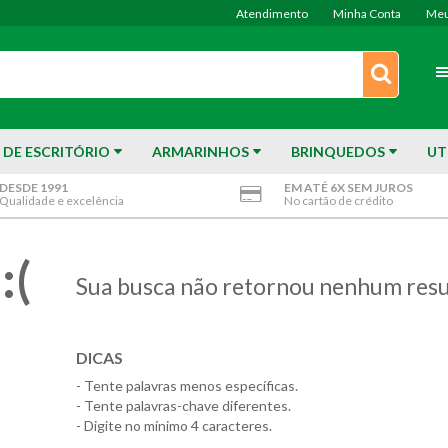
Atendimento
Minha Conta
Meu
 DE ESCRITÓRIO
ARMARINHOS
BRINQUEDOS
UT
DESDE 1991
EM ATÉ 6X SEM JUROS
Qualidade e excelência
No cartão de crédito
:(
Sua busca não retornou nenhum resu
DICAS
- Tente palavras menos específicas.
- Tente palavras-chave diferentes.
- Digite no mínimo 4 caracteres.