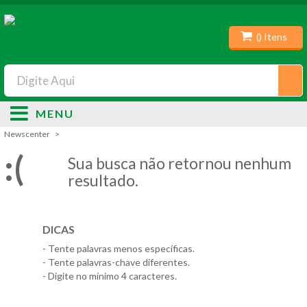
(
) Itens
MENU
Newscenter
:(
Sua busca não retornou nenhum
resultado.
DICAS
- Tente palavras menos específicas.
- Tente palavras-chave diferentes.
- Digite no mínimo 4 caracteres.