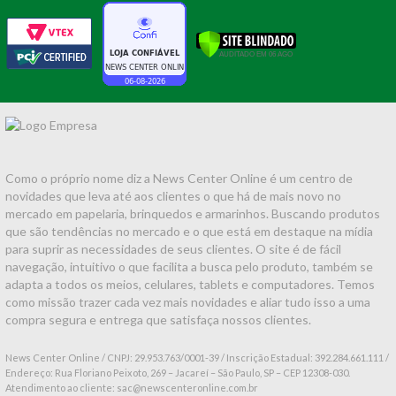
Como o próprio nome diz a News Center Online é um centro de
novidades que leva até aos clientes o que há de mais novo no
mercado em papelaria, brinquedos e armarinhos. Buscando produtos
que são tendências no mercado e o que está em destaque na mídia
para suprir as necessidades de seus clientes. O site é de fácil
navegação, intuitivo o que facilita a busca pelo produto, também se
adapta a todos os meios, celulares, tablets e computadores. Temos
como missão trazer cada vez mais novidades e aliar tudo isso a uma
compra segura e entrega que satisfaça nossos clientes.
News Center Online / CNPJ: 29.953.763/0001-39 / Inscrição Estadual: 392.284.661.111 /
Endereço: Rua Floriano Peixoto, 269 – Jacareí – São Paulo, SP – CEP 12308-030.
Atendimento ao cliente: sac@newscenteronline.com.br