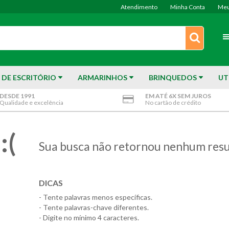
Atendimento
Minha Conta
Meu
 DE ESCRITÓRIO
ARMARINHOS
BRINQUEDOS
UT
DESDE 1991
EM ATÉ 6X SEM JUROS
Qualidade e excelência
No cartão de crédito
:(
Sua busca não retornou nenhum resu
DICAS
- Tente palavras menos específicas.
- Tente palavras-chave diferentes.
- Digite no mínimo 4 caracteres.