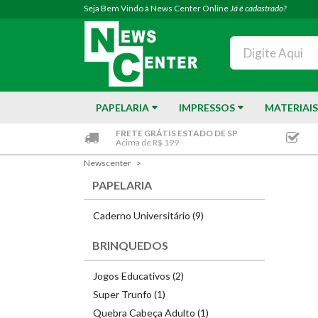
Seja Bem Vindo à News Center Online
Já é cadastrado?
PAPELARIA
IMPRESSOS
MATERIAIS
FRETE GRÁTIS ESTADO DE SP
Acima de R$ 199
Newscenter
PAPELARIA
Caderno Universitário (9)
BRINQUEDOS
Jogos Educativos (2)
Super Trunfo (1)
Quebra Cabeça Adulto (1)