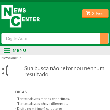
(
) Itens
MENU
Newscenter
:(
Sua busca não retornou nenhum
resultado.
DICAS
- Tente palavras menos específicas.
- Tente palavras-chave diferentes.
- Digite no mínimo 4 caracteres.