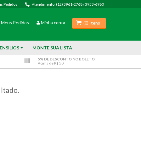
s Pedidos
Atendimento: (12) 3961-2768 / 3953-6960
(
0
) Itens
Meus Pedidos
Minha conta
(
0
) Itens
ENSÍLIOS
MONTE SUA LISTA
5% DE DESCONTO NO BOLETO
Acima de R$ 50
ltado.