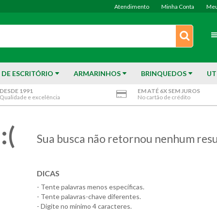
Atendimento
Minha Conta
Meu
 DE ESCRITÓRIO
ARMARINHOS
BRINQUEDOS
UT
DESDE 1991
EM ATÉ 6X SEM JUROS
Qualidade e excelência
No cartão de crédito
:(
Sua busca não retornou nenhum resu
DICAS
- Tente palavras menos específicas.
- Tente palavras-chave diferentes.
- Digite no mínimo 4 caracteres.