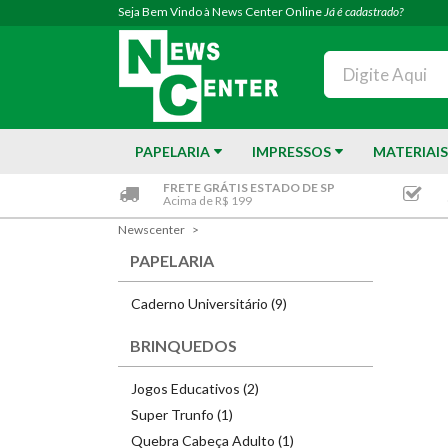
Seja Bem Vindo à News Center Online
Já é cadastrado?
PAPELARIA
IMPRESSOS
MATERIAIS
FRETE GRÁTIS ESTADO DE SP
Acima de R$ 199
Newscenter
PAPELARIA
Caderno Universitário (9)
BRINQUEDOS
Jogos Educativos (2)
Super Trunfo (1)
Quebra Cabeça Adulto (1)