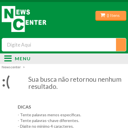
(
) Itens
MENU
Newscenter
:(
Sua busca não retornou nenhum
resultado.
DICAS
- Tente palavras menos específicas.
- Tente palavras-chave diferentes.
- Digite no mínimo 4 caracteres.