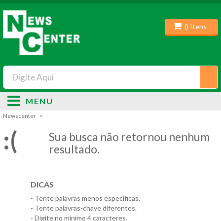
(
) Itens
MENU
Newscenter
:(
Sua busca não retornou nenhum
resultado.
DICAS
- Tente palavras menos específicas.
- Tente palavras-chave diferentes.
- Digite no mínimo 4 caracteres.