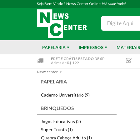
Seja Bem Vindo à News Center Online
Já é cadastrado?
PAPELARIA
IMPRESSOS
MATERIAIS
FRETE GRÁTIS ESTADO DE SP
Acima de R$ 199
Newscenter
PAPELARIA
Caderno Universitário (9)
BRINQUEDOS
Jogos Educativos (2)
Super Trunfo (1)
Quebra Cabeça Adulto (1)