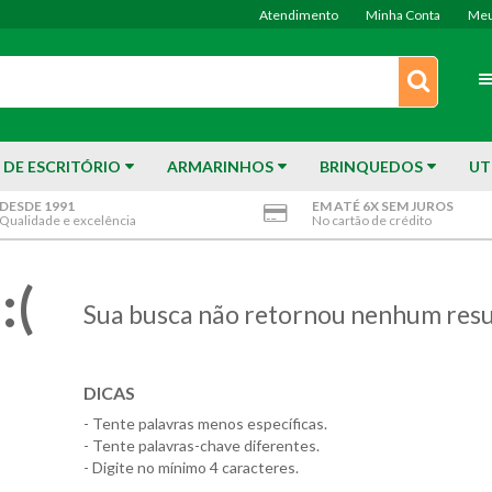
Atendimento
Minha Conta
Meu
 DE ESCRITÓRIO
ARMARINHOS
BRINQUEDOS
UT
DESDE 1991
EM ATÉ 6X SEM JUROS
Qualidade e excelência
No cartão de crédito
:(
Sua busca não retornou nenhum resu
DICAS
- Tente palavras menos específicas.
- Tente palavras-chave diferentes.
- Digite no mínimo 4 caracteres.