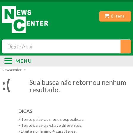
(
) Itens
MENU
Newscenter
:(
Sua busca não retornou nenhum
resultado.
DICAS
- Tente palavras menos específicas.
- Tente palavras-chave diferentes.
- Digite no mínimo 4 caracteres.