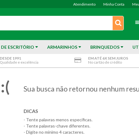
Atendimento
Minha Conta
Meu
 DE ESCRITÓRIO
ARMARINHOS
BRINQUEDOS
UT
DESDE 1991
EM ATÉ 6X SEM JUROS
Qualidade e excelência
No cartão de crédito
:(
Sua busca não retornou nenhum resu
DICAS
- Tente palavras menos específicas.
- Tente palavras-chave diferentes.
- Digite no mínimo 4 caracteres.