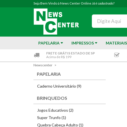
Seja Bem Vindo à News Center Online
Já é cadastrado?
PAPELARIA
IMPRESSOS
MATERIAIS
FRETE GRÁTIS ESTADO DE SP
Acima de R$ 199
Newscenter
PAPELARIA
Caderno Universitário (9)
BRINQUEDOS
Jogos Educativos (2)
Super Trunfo (1)
Quebra Cabeça Adulto (1)