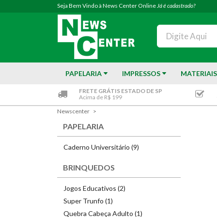
Seja Bem Vindo à News Center Online
Já é cadastrado?
PAPELARIA
IMPRESSOS
MATERIAIS
FRETE GRÁTIS ESTADO DE SP
Acima de R$ 199
Newscenter
PAPELARIA
Caderno Universitário (9)
BRINQUEDOS
Jogos Educativos (2)
Super Trunfo (1)
Quebra Cabeça Adulto (1)