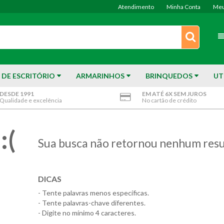
Atendimento
Minha Conta
Meu
 DE ESCRITÓRIO
ARMARINHOS
BRINQUEDOS
UT
DESDE 1991
EM ATÉ 6X SEM JUROS
Qualidade e excelência
No cartão de crédito
:(
Sua busca não retornou nenhum resu
DICAS
- Tente palavras menos específicas.
- Tente palavras-chave diferentes.
- Digite no mínimo 4 caracteres.