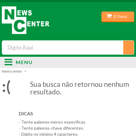
(
) Itens
MENU
Newscenter
:(
Sua busca não retornou nenhum
resultado.
DICAS
- Tente palavras menos específicas.
- Tente palavras-chave diferentes.
- Digite no mínimo 4 caracteres.