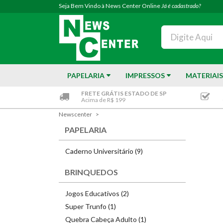
Seja Bem Vindo à News Center Online
Já é cadastrado?
PAPELARIA
IMPRESSOS
MATERIAIS
FRETE GRÁTIS ESTADO DE SP
Acima de R$ 199
Newscenter
PAPELARIA
Caderno Universitário (9)
BRINQUEDOS
Jogos Educativos (2)
Super Trunfo (1)
Quebra Cabeça Adulto (1)