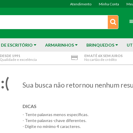
Atendimento
Minha Conta
Meu
 DE ESCRITÓRIO
ARMARINHOS
BRINQUEDOS
UT
DESDE 1991
EM ATÉ 6X SEM JUROS
Qualidade e excelência
No cartão de crédito
:(
Sua busca não retornou nenhum resu
DICAS
- Tente palavras menos específicas.
- Tente palavras-chave diferentes.
- Digite no mínimo 4 caracteres.