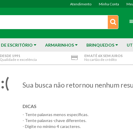
Atendimento
Minha Conta
Meu
 DE ESCRITÓRIO
ARMARINHOS
BRINQUEDOS
UT
DESDE 1991
EM ATÉ 6X SEM JUROS
Qualidade e excelência
No cartão de crédito
:(
Sua busca não retornou nenhum resu
DICAS
- Tente palavras menos específicas.
- Tente palavras-chave diferentes.
- Digite no mínimo 4 caracteres.