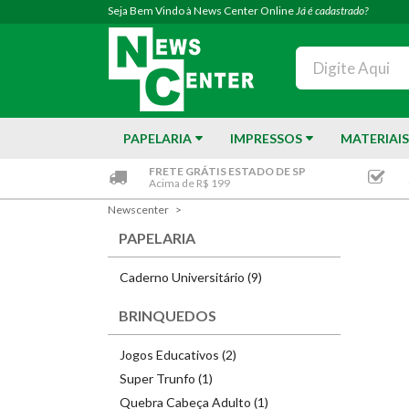
Seja Bem Vindo à News Center Online
Já é cadastrado?
PAPELARIA
IMPRESSOS
MATERIAIS
FRETE GRÁTIS ESTADO DE SP
Acima de R$ 199
Newscenter
PAPELARIA
Caderno Universitário (9)
BRINQUEDOS
Jogos Educativos (2)
Super Trunfo (1)
Quebra Cabeça Adulto (1)