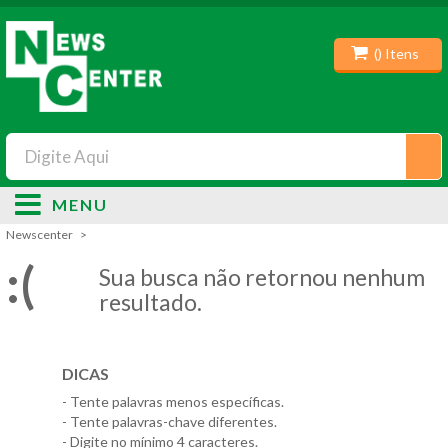
(
) Itens
MENU
Newscenter
:(
Sua busca não retornou nenhum
resultado.
DICAS
- Tente palavras menos específicas.
- Tente palavras-chave diferentes.
- Digite no mínimo 4 caracteres.