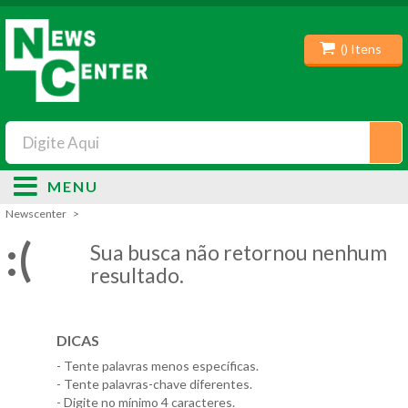
(
) Itens
MENU
Newscenter
:(
Sua busca não retornou nenhum
resultado.
DICAS
- Tente palavras menos específicas.
- Tente palavras-chave diferentes.
- Digite no mínimo 4 caracteres.