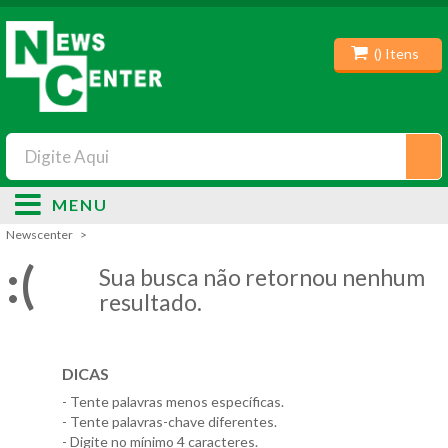
(
) Itens
MENU
Newscenter
:(
Sua busca não retornou nenhum
resultado.
DICAS
- Tente palavras menos específicas.
- Tente palavras-chave diferentes.
- Digite no mínimo 4 caracteres.