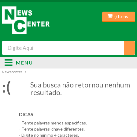
(
) Itens
MENU
Newscenter
:(
Sua busca não retornou nenhum
resultado.
DICAS
- Tente palavras menos específicas.
- Tente palavras-chave diferentes.
- Digite no mínimo 4 caracteres.