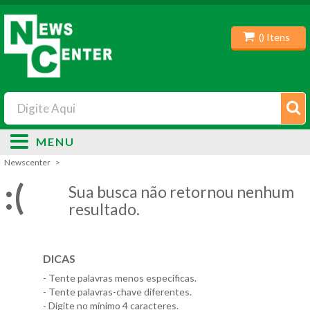
(
) Itens
MENU
Newscenter
:(
Sua busca não retornou nenhum
resultado.
DICAS
- Tente palavras menos específicas.
- Tente palavras-chave diferentes.
- Digite no mínimo 4 caracteres.