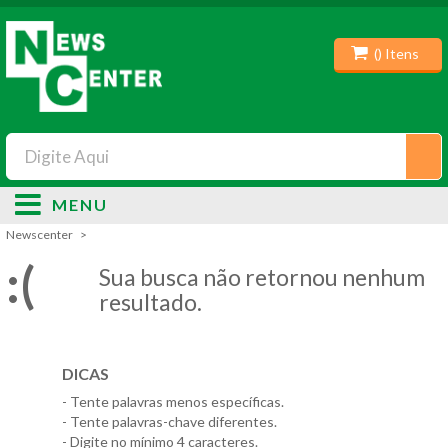
(
) Itens
MENU
Newscenter
:(
Sua busca não retornou nenhum
resultado.
DICAS
- Tente palavras menos específicas.
- Tente palavras-chave diferentes.
- Digite no mínimo 4 caracteres.