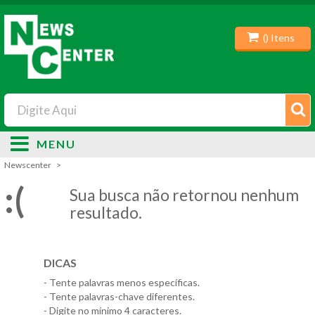
(
) Itens
MENU
Newscenter
:(
Sua busca não retornou nenhum
resultado.
DICAS
- Tente palavras menos específicas.
- Tente palavras-chave diferentes.
- Digite no mínimo 4 caracteres.