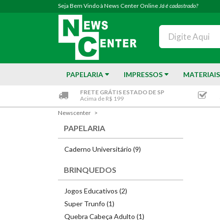
Seja Bem Vindo à News Center Online
Já é cadastrado?
PAPELARIA
IMPRESSOS
MATERIAIS
FRETE GRÁTIS ESTADO DE SP
Acima de R$ 199
Newscenter
PAPELARIA
Caderno Universitário (9)
BRINQUEDOS
Jogos Educativos (2)
Super Trunfo (1)
Quebra Cabeça Adulto (1)