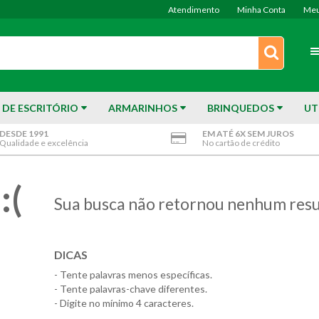
Atendimento
Minha Conta
Meu
 DE ESCRITÓRIO
ARMARINHOS
BRINQUEDOS
UT
DESDE 1991
EM ATÉ 6X SEM JUROS
Qualidade e excelência
No cartão de crédito
:(
Sua busca não retornou nenhum resu
DICAS
- Tente palavras menos específicas.
- Tente palavras-chave diferentes.
- Digite no mínimo 4 caracteres.