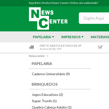
Seja Bem Vindo à News Center Online
Já é cadastrado?
PAPELARIA
IMPRESSOS
MATERIAIS
FRETE GRÁTIS ESTADO DE SP
Acima de R$ 199
Newscenter
PAPELARIA
Caderno Universitário (9)
BRINQUEDOS
Jogos Educativos (2)
Super Trunfo (1)
Quebra Cabeça Adulto (1)