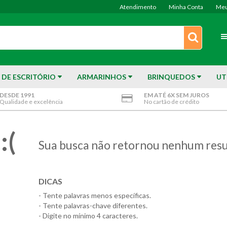
Atendimento
Minha Conta
Meu
 DE ESCRITÓRIO
ARMARINHOS
BRINQUEDOS
UT
DESDE 1991
EM ATÉ 6X SEM JUROS
Qualidade e excelência
No cartão de crédito
:(
Sua busca não retornou nenhum resu
DICAS
- Tente palavras menos específicas.
- Tente palavras-chave diferentes.
- Digite no mínimo 4 caracteres.