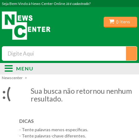
Seja Bem Vindo à News Center Online
Já é cadastrado?
(
) Itens
MENU
Newscenter
:(
Sua busca não retornou nenhum
resultado.
DICAS
- Tente palavras menos específicas.
- Tente palavras-chave diferentes.