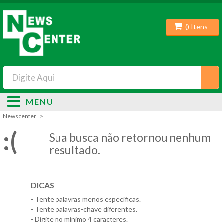
(
) Itens
MENU
Newscenter
:(
Sua busca não retornou nenhum
resultado.
DICAS
- Tente palavras menos específicas.
- Tente palavras-chave diferentes.
- Digite no mínimo 4 caracteres.