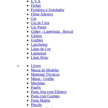
E.V.A
Fichas
Fichários e Argolados
Filme Adesivo
Giz
Giz de Cera
Giz Pastel
Glitter - Lantejoula - Brocal
Globos
Grafites
Lancheiras
Lápis de Cor
Lapiseiras
Lápis Preto
Livros
Massa de Modelar
Materiais Técnicos
Minas - Grafite
Mochilas
Papéis
Pasta Aba com Elástico
Pasta com Grampo
Pasta Maleta
Pincéis