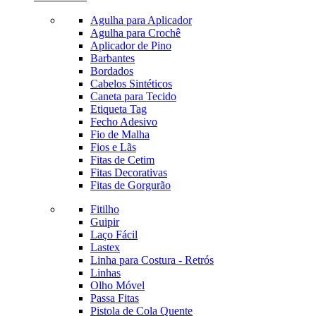
Agulha para Aplicador
Agulha para Crochê
Aplicador de Pino
Barbantes
Bordados
Cabelos Sintéticos
Caneta para Tecido
Etiqueta Tag
Fecho Adesivo
Fio de Malha
Fios e Lãs
Fitas de Cetim
Fitas Decorativas
Fitas de Gorgurão
Fitilho
Guipir
Laço Fácil
Lastex
Linha para Costura - Retrós
Linhas
Olho Móvel
Passa Fitas
Pistola de Cola Quente