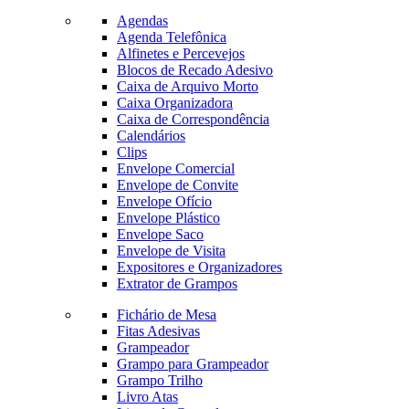
Agendas
Agenda Telefônica
Alfinetes e Percevejos
Blocos de Recado Adesivo
Caixa de Arquivo Morto
Caixa Organizadora
Caixa de Correspondência
Calendários
Clips
Envelope Comercial
Envelope de Convite
Envelope Ofício
Envelope Plástico
Envelope Saco
Envelope de Visita
Expositores e Organizadores
Extrator de Grampos
Fichário de Mesa
Fitas Adesivas
Grampeador
Grampo para Grampeador
Grampo Trilho
Livro Atas