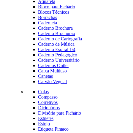
Aquarela
Bloco para Fichário
Blocos Técnicos
Borrachas
Caderneta
Caderno Brochura
Caderno Brochurão
Caderno de Cartografia
Caderno de Música
Caderno Espiral 1/4
Caderno Pedagógico
Caderno Universitário
Cadernos Outlet
Caixa Multiuso
Canetas
Carvão Vegetal
Colas
Compasso
Corretivos
Dicionários
Divisória para Fichário
Estiletes
Estojo
Etiqueta Pimaco