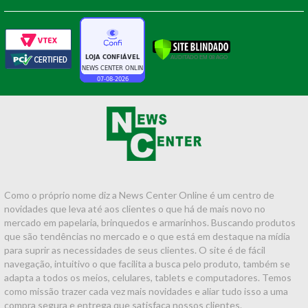
Como o próprio nome diz a News Center Online é um centro de
novidades que leva até aos clientes o que há de mais novo no
mercado em papelaria, brinquedos e armarinhos. Buscando produtos
que são tendências no mercado e o que está em destaque na mídia
para suprir as necessidades de seus clientes. O site é de fácil
navegação, intuitivo o que facilita a busca pelo produto, também se
adapta a todos os meios, celulares, tablets e computadores. Temos
como missão trazer cada vez mais novidades e aliar tudo isso a uma
compra segura e entrega que satisfaça nossos clientes.