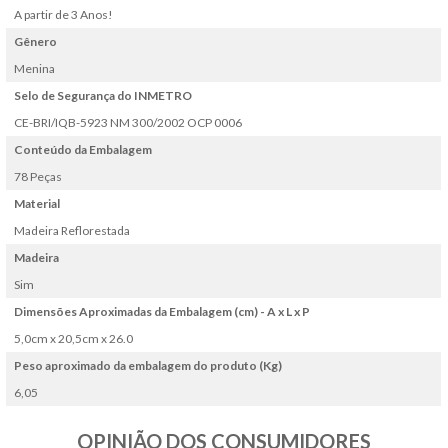
A partir de 3 Anos!
Gênero
Menina
Selo de Segurança do INMETRO
CE-BRI/IQB-5923 NM 300/2002 OCP 0006
Conteúdo da Embalagem
78 Peças
Material
Madeira Reflorestada
Madeira
Sim
Dimensões Aproximadas da Embalagem (cm) - A x L x P
5,0cm x 20,5cm x 26.0
Peso aproximado da embalagem do produto (Kg)
6,05
OPINIÃO DOS CONSUMIDORES