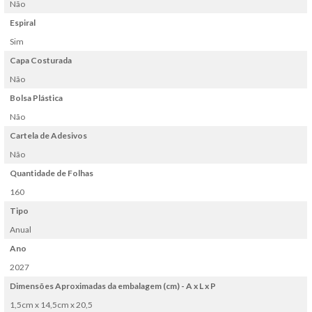
Não
Espiral
Sim
Capa Costurada
Não
Bolsa Plástica
Não
Cartela de Adesivos
Não
Quantidade de Folhas
160
Tipo
Anual
Ano
2027
Dimensões Aproximadas da embalagem (cm) - A x L x P
1,5cm x 14,5cm x 20,5