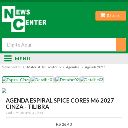
(
) Itens
MENU
Newscenter
Material De Escritório
Agendas
Agenda 2027
AGENDA ESPIRAL SPICE CORES M6 2027
CINZA - TILIBRA
Cód. Ref.
35.496-3 Cinza
R$ 26,40