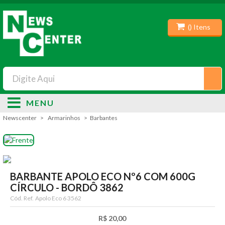
(
) Itens
MENU
Newscenter
Armarinhos
Barbantes
BARBANTE APOLO ECO Nº6 COM 600G
CÍRCULO - BORDÔ 3862
Cód. Ref.
Apolo Eco 6 3562
R$ 20,00