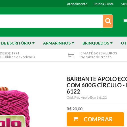
Atendimento
Minha Conta
Meu
 DE ESCRITÓRIO
ARMARINHOS
BRINQUEDOS
UT
DESDE 1991
EM ATÉ 6X SEM JUROS
Qualidade e excelência
No cartão de crédito
BARBANTE APOLO EC
COM 600G CÍRCULO - 
6122
Cód. Ref.
Apolo Eco 6 6122
R$ 20,00
COMPRAR