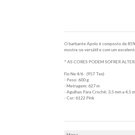
O barbante Apolo é composto de 85% 
mostra-se versátil e com um excelente
* AS CORES PODEM SOFRER ALTE
Fio Ne 4/6 - (957 Tex)
- Peso: 600 g
- Metragem: 627 m
- Agulhas Para Crochê: 3,5 mm a 4,5 
- Cor: 6122 Pink
Marca