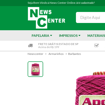
Seja Bem Vindo à News Center Online
Já é cadastrado?
PAPELARIA
IMPRESSOS
MATERIAIS
FRETE GRÁTIS ESTADO DE SP
Acima de R$ 199
Newscenter
Armarinhos
Barbantes