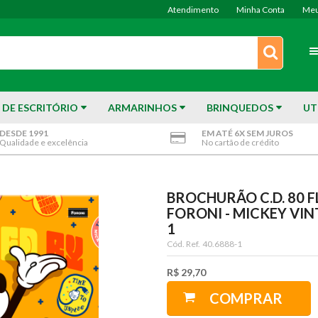
Atendimento
Minha Conta
Meu
 DE ESCRITÓRIO
ARMARINHOS
BRINQUEDOS
UT
DESDE 1991
EM ATÉ 6X SEM JUROS
Qualidade e excelência
No cartão de crédito
BROCHURÃO C.D. 80 F
FORONI - MICKEY VI
1
Cód. Ref.
40.6888-1
R$ 29,70
COMPRAR