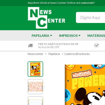
Seja Bem Vindo à News Center Online
Já é cadastrado?
PAPELARIA
IMPRESSOS
MATERIAIS
FRETE GRÁTIS ESTADO DE SP
Acima de R$ 199
Newscenter
Papelaria
Caderno Brochurão