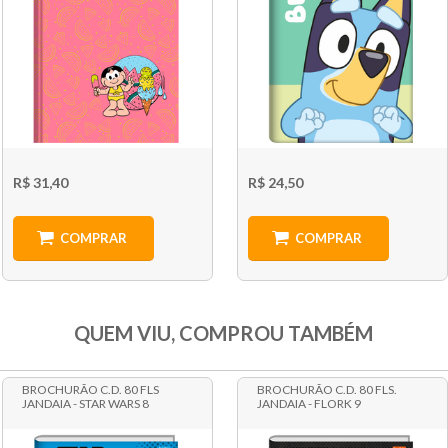
R$ 31,40
R$ 24,50
COMPRAR
COMPRAR
QUEM VIU, COMPROU TAMBÉM
BROCHURÃO C.D. 80 FLS
BROCHURÃO C.D. 80 FLS.
JANDAIA - STAR WARS 8
JANDAIA - FLORK 9