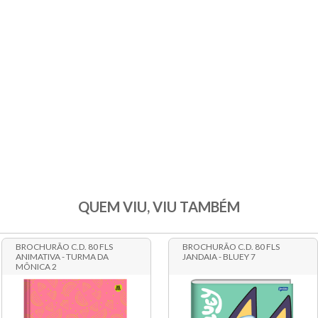
QUEM VIU, VIU TAMBÉM
BROCHURÃO C.D. 80 FLS
BROCHURÃO C.D. 80 FLS
ANIMATIVA - TURMA DA
JANDAIA - BLUEY 7
MÔNICA 2