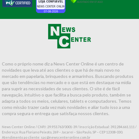
Como o próprio nome diz a News Center Online é um centro de
novidades que leva até aos clientes o que há de mais novo no
mercado em papelaria, brinquedos e armarinhos. Buscando produtos
que são tendências no mercado e o que está em destaque na mídia
para suprir as necessidades de seus clientes. O site é de fácil
navegação, intuitivo o que facilita a busca pelo produto, também se
adapta a todos os meios, celulares, tablets e computadores. Temos
como missão trazer cada vez mais novidades e aliar tudo isso a uma
compra segura e entrega que satisfaça nossos clientes.
News Center Online / CNPJ: 29.953.763/0001-39 / Inscrição Estadual: 392.284.661.111 /
Endereço: Rua Floriano Peixoto, 269 – Jacareí – São Paulo, SP – CEP 12308-030.
Atendimento ao cliente: sac@newscenteronline.com.br