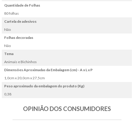
Quantidade de Folhas
80 folhas
Cartela de adesivos
Não
Folhas decoradas
Não
Tema
Animais e Bichinhos
Dimensões Aproximadas da Embalagem (cm) - A x L x P
1,0cm x 20,0cm x 27,5cm
Peso aproximado da embalagem do produto (Kg)
0,38
OPINIÃO DOS CONSUMIDORES