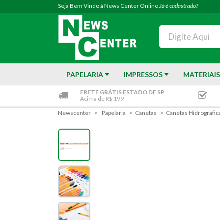
Seja Bem Vindo à News Center Online
Já é cadastrado?
PAPELARIA
IMPRESSOS
MATERIAIS
FRETE GRÁTIS ESTADO DE SP
Acima de R$ 199
Newscenter
Papelaria
Canetas
Canetas Hidrografi