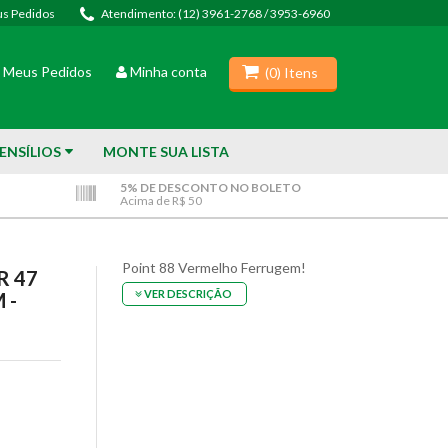
s Pedidos
Atendimento: (12) 3961-2768 / 3953-6960
(
0
) Itens
Meus Pedidos
Minha conta
(
0
) Itens
ENSÍLIOS
MONTE SUA LISTA
5% DE DESCONTO NO BOLETO
Acima de R$ 50
Point 88 Vermelho Ferrugem!
R 47
VER DESCRIÇÃO
 -