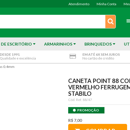
Atendimento
Minha Conta
Meu
 DE ESCRITÓRIO
ARMARINHOS
BRINQUEDOS
UT
DESDE 1991
EM ATÉ 6X SEM JUROS
Qualidade e excelência
No cartão de crédito
cas 0.4mm
CANETA POINT 88 CO
VERMELHO FERRUGEM
STABILO
Cód. Ref.
88/47
PROMOÇÃO
R$ 7,00