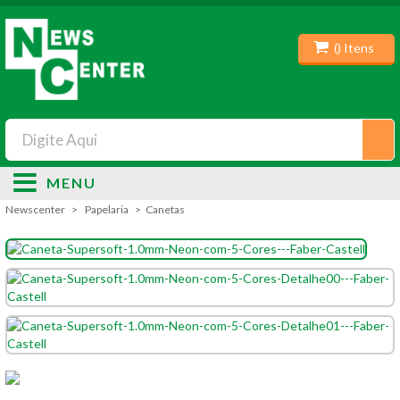
(
) Itens
MENU
Newscenter
Papelaria
Canetas