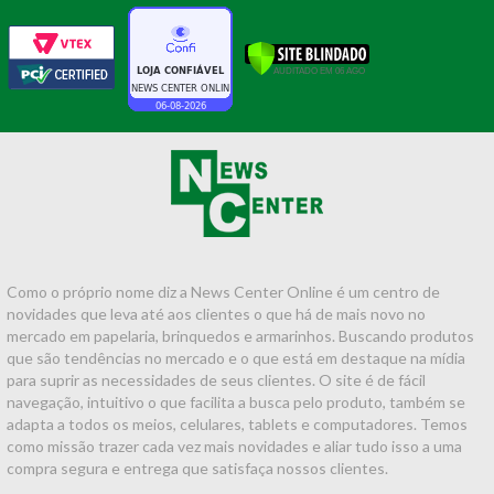
Como o próprio nome diz a News Center Online é um centro de
novidades que leva até aos clientes o que há de mais novo no
mercado em papelaria, brinquedos e armarinhos. Buscando produtos
que são tendências no mercado e o que está em destaque na mídia
para suprir as necessidades de seus clientes. O site é de fácil
navegação, intuitivo o que facilita a busca pelo produto, também se
adapta a todos os meios, celulares, tablets e computadores. Temos
como missão trazer cada vez mais novidades e aliar tudo isso a uma
compra segura e entrega que satisfaça nossos clientes.