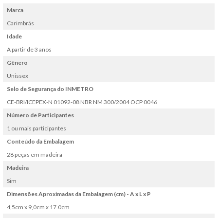
Marca
Carimbrás
Idade
A partir de 3 anos
Gênero
Unissex
Selo de Segurança do INMETRO
CE-BRI/ICEPEX-N 01092-08 NBR NM 300/2004 OCP 0046
Número de Participantes
1 ou mais participantes
Conteúdo da Embalagem
28 peças em madeira
Madeira
Sim
Dimensões Aproximadas da Embalagem (cm) - A x L x P
4,5cm x 9,0cm x 17.0cm