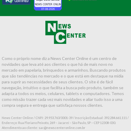
Como o próprio nome diz a News Center Online é um centro de
novidades que leva até aos clientes o que há de mais novo no
mercado em papelaria, brinquedos e armarinhos. Buscando produtos
que são tendências no mercado e o que está em destaque na mídia
para suprir as necessidades de seus clientes. O site é de fácil
navegação, intuitivo o que facilita a busca pelo produto, também se
adapta a todos os meios, celulares, tablets e computadores. Temos
como missão trazer cada vez mais novidades e aliar tudo isso a uma
compra segura e entrega que satisfaça nossos clientes.
News Center Online / CNPJ: 29.953.763/0001-39 / Inscrição Estadual: 392.284.661.111 /
Endereço: Rua Floriano Peixoto, 269 – Jacareí – São Paulo, SP – CEP 12308-030.
Atendimento ao cliente: sac@newscenteronline.com.br