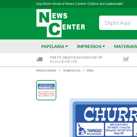
Seja Bem Vindo à News Center Online
Já é cadastrado?
PAPELARIA
IMPRESSOS
MATERIAIS
FRETE GRÁTIS ESTADO DE SP
Acima de R$ 199
Newscenter
Impressos
Vale