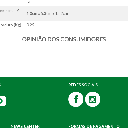
50
em (cm) - A
1,0cm x 5,3cm x 15,2cm
roduto (Kg)
0,25
OPINIÃO DOS CONSUMIDORES
S
REDES SOCIAIS
NEWS CENTER
FORMAS DE PAGAMENTO