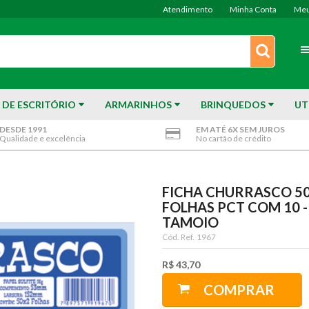
Atendimento
Minha Conta
Meu
 DE ESCRITÓRIO
ARMARINHOS
BRINQUEDOS
UT
DESDE 1991
EM ATÉ 6X SEM JUROS
Qualidade e excelência
No cartão de crédito
FICHA CHURRASCO 5
FOLHAS PCT COM 10 -
TAMOIO
Cód. Ref.
1967
R$ 43,70
COMPRAR