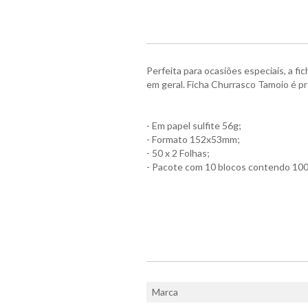
Perfeita para ocasiões especiais, a fi
em geral. Ficha Churrasco Tamoio é p
- Em papel sulfite 56g;
- Formato 152x53mm;
- 50 x 2 Folhas;
- Pacote com 10 blocos contendo 100 
Marca