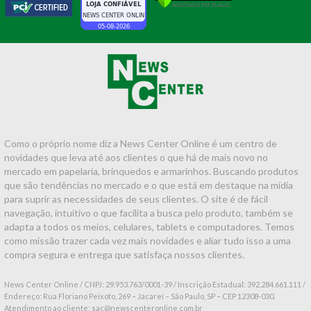
Como o próprio nome diz a News Center Online é um centro de
novidades que leva até aos clientes o que há de mais novo no
mercado em papelaria, brinquedos e armarinhos. Buscando produtos
que são tendências no mercado e o que está em destaque na mídia
para suprir as necessidades de seus clientes. O site é de fácil
navegação, intuitivo o que facilita a busca pelo produto, também se
adapta a todos os meios, celulares, tablets e computadores. Temos
como missão trazer cada vez mais novidades e aliar tudo isso a uma
compra segura e entrega que satisfaça nossos clientes.
News Center Online / CNPJ: 29.953.763/0001-39 / Inscrição Estadual: 392.284.661.111 /
Endereço: Rua Floriano Peixoto, 269 – Jacareí – São Paulo, SP – CEP 12308-030.
Atendimento ao cliente: sac@newscenteronline.com.br