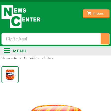
(
) Itens
MENU
Newscenter
Armarinhos
Linhas