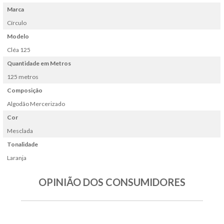
Marca
Círculo
Modelo
Cléa 125
Quantidade em Metros
125 metros
Composição
Algodão Mercerizado
Cor
Mesclada
Tonalidade
Laranja
OPINIÃO DOS CONSUMIDORES