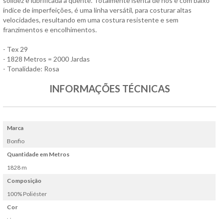
solidez e lubrificada a quente. Totalmente isenta de nós e com baixo
índice de imperfeições, é uma linha versátil, para costurar altas
velocidades, resultando em uma costura resistente e sem
franzimentos e encolhimentos.
- Tex 29
- 1828 Metros = 2000 Jardas
- Tonalidade: Rosa
INFORMAÇÕES TÉCNICAS
Marca
Bonfio
Quantidade em Metros
1828 m
Composição
100% Poliéster
Cor