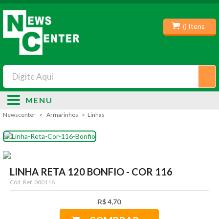
(
) Itens
MENU
Newscenter
Armarinhos
Linhas
LINHA RETA 120 BONFIO - COR 116
Cód. Ref.
000116
R$ 4,70